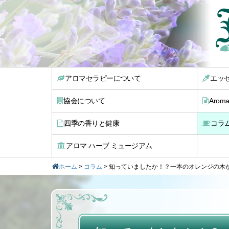
アロマセラピーについて
エッ
協会について
Arom
四季の香りと健康
コラ
アロマ ハーブ ミュージアム
ホーム
>
コラム
>
知っていましたか！？一本のオレンジの木