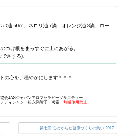
油 50cc、ネロリ油 7滴、オレンジ油 3滴、ロー
耳のつけ根をまっすぐに上にあがる。
なでさする)。
トの心を、穏やかにします＊＊＊
法協会JASジャパンアロマセラピーソサエティー
ステティシャン 松永満智子 考案
無断使用禁止
第七回 心とからだ健康づくりの集い 2017