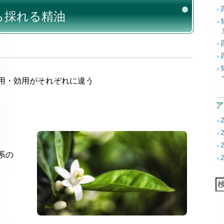
ら採れる精油
用・効用がそれぞれに違う
系の
検
索