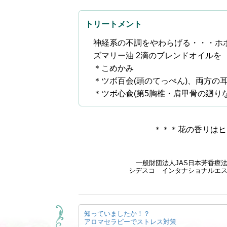
トリートメント
神経系の不調をやわらげる・・・ホホバ
ズマリー油 2滴のブレンドオイルを
＊こめかみ
＊ツボ百会(頭のてっぺん)、両方の
＊ツボ心兪(第5胸椎・肩甲骨の廻り
＊＊＊花の香リはヒ
一般財団法人JAS日本芳香療
シデスコ インタナショナルエ
投
知っていましたか！？
稿
アロマセラピーでストレス対策