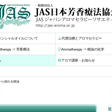
センシャルオイルについて
代替治療とアロマセラピー
atherapy ⇒ 芳香療法
Aromatherapy ⇒ 精油の化学
ム
アロマ講座・お知らせ
から採れる精油