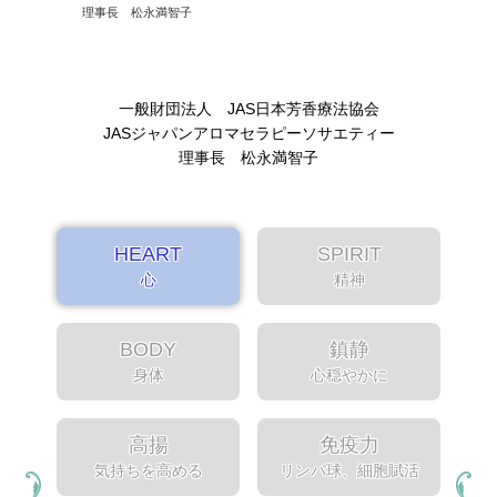
理事長 松永満智子
一般財団法人 JAS日本芳香療法協会
JASジャパンアロマセラピーソサエティー
理事長 松永満智子
HEART
SPIRIT
心
精神
BODY
鎮静
身体
心穏やかに
高揚
免疫力
気持ちを高める
リンパ球、細胞賦活